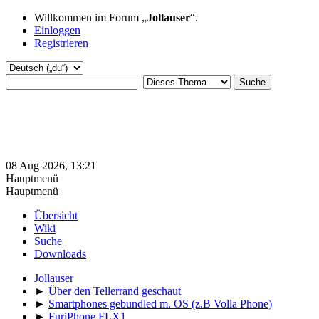
Willkommen im Forum „
Jollauser
“.
Einloggen
Registrieren
08 Aug 2026, 13:21
Hauptmenü
Hauptmenü
Übersicht
Wiki
Suche
Downloads
Jollauser
►
Über den Tellerrand geschaut
►
Smartphones gebundled m. OS (z.B Volla Phone)
►
FuriPhone FLX1