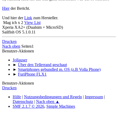
Hier
der Bericht.
Und hier der
Link
zum Hersteller.
Mag ich x 2
View List
Xperia XA2+ (Dualsim + MicroSD)
Sailfish OS 5.1.0.11
Drucken
Nach oben
Seiten
1
Benutzer-Aktionen
Jollauser
►
Über den Tellerrand geschaut
►
Smartphones gebundled m. OS (z.B Volla Phone)
►
FuriPhone FLX1
Benutzer-Aktionen
Drucken
Hilfe
|
Nutzungsbedingungen und Regeln
|
Impressum
|
Datenschutz
|
Nach oben ▲
SMF 2.1.7 © 2026
,
Simple Machines